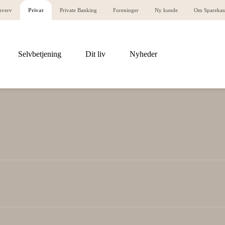
hverv
Privat
Private Banking
Foreninger
Ny kunde
Om Sparekas
Selvbetjening
Dit liv
Nyheder