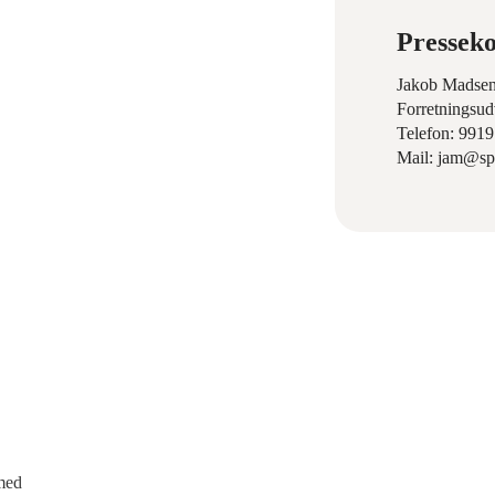
Presseko
Jakob Madse
Forretningsud
Telefon: 991
Mail: jam@sp
med