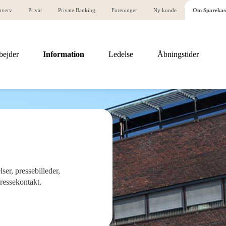
hverv
Privat
Private Banking
Foreninger
Ny kunde
Om Sparekas
bejder
Information
Ledelse
Åbningstider
ser, pressebilleder,
ressekontakt.