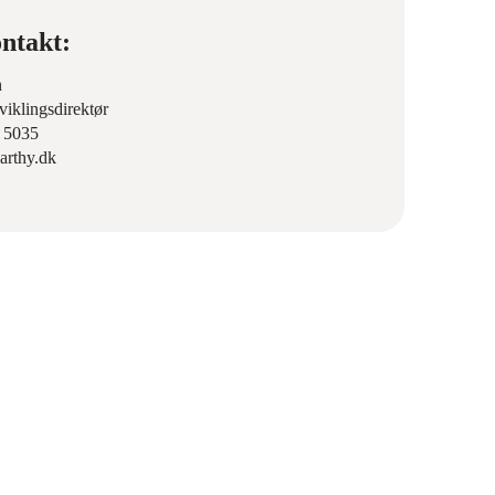
ntakt:
n
viklingsdirektør
9 5035
arthy.dk