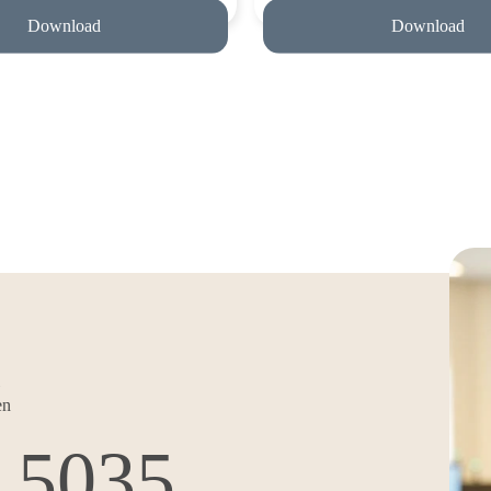
Download
Download
en
9 5035