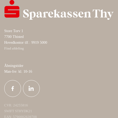
Store Torv 1
7700 Thisted
Hovedkontor tlf.: 9919 5000
Find afdeling
Åbningstider
Man-fre: kl. 10-16
CVR: 24255816
SWIFT STHYDK21
EAN: 5790002639708