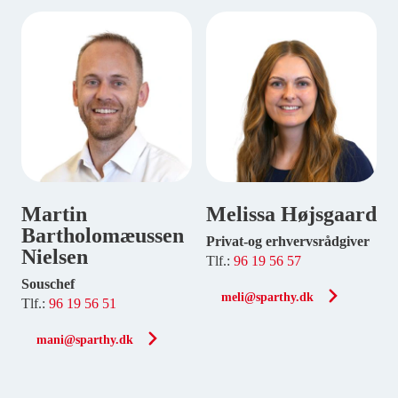
Martin
Melissa Højsgaard
Bartholomæussen
Privat-og erhvervsrådgiver
Nielsen
Tlf.:
96 19 56 57
Souschef
meli@sparthy.dk
Tlf.:
96 19 56 51
mani@sparthy.dk