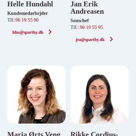
Helle Hundahl
Jan Erik
Andreasen
Kundemedarbejder
Tlf.:
96 19 55 90
Souschef
Tlf.:
96 19 55 95
hhu@sparthy.dk
jea@sparthy.dk
Maria Ørts Veng
Rikke Cordius-