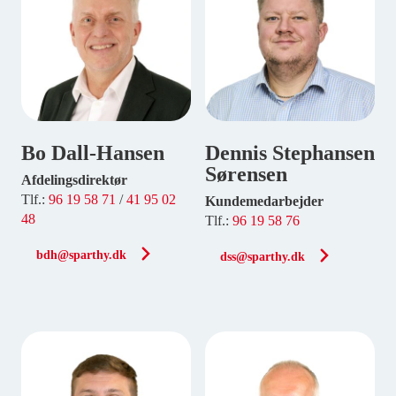
Bo Dall-Hansen
Dennis Stephansen
Sørensen
Afdelingsdirektør
Tlf.:
96 19 58 71
/
41 95 02
Kundemedarbejder
48
Tlf.:
96 19 58 76
bdh@sparthy.dk
dss@sparthy.dk