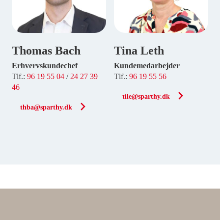
Thomas Bach
Tina Leth
Erhvervskundechef
Kundemedarbejder
Tlf.:
96 19 55 04
/
24 27 39
Tlf.:
96 19 55 56
46
tile@sparthy.dk
thba@sparthy.dk