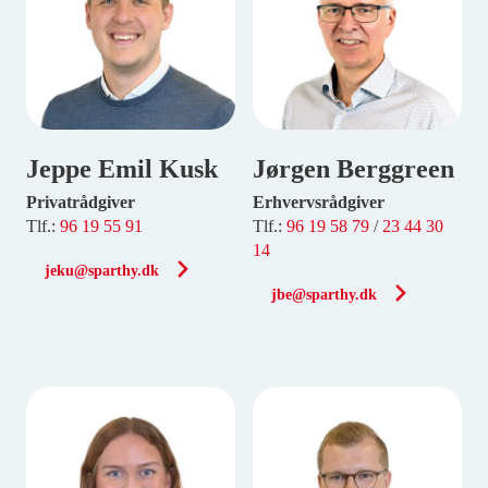
Jeppe Emil Kusk
Jørgen Berggreen
Privatrådgiver
Erhvervsrådgiver
Tlf.:
96 19 55 91
Tlf.:
96 19 58 79
/
23 44 30
14
jeku@sparthy.dk
jbe@sparthy.dk