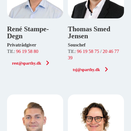
René Stampe-
Thomas Smed
Degn
Jensen
Privatrådgiver
Souschef
Tlf.:
96 19 58 80
Tlf.:
96 19 58 75
/
20 46 77
39
rest@sparthy.dk
tsj@sparthy.dk