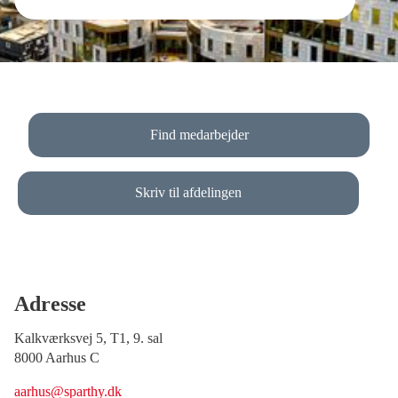
Find medarbejder
Skriv til afdelingen
Adresse
Kalkværksvej 5, T1, 9. sal
8000 Aarhus C
aarhus@sparthy.dk