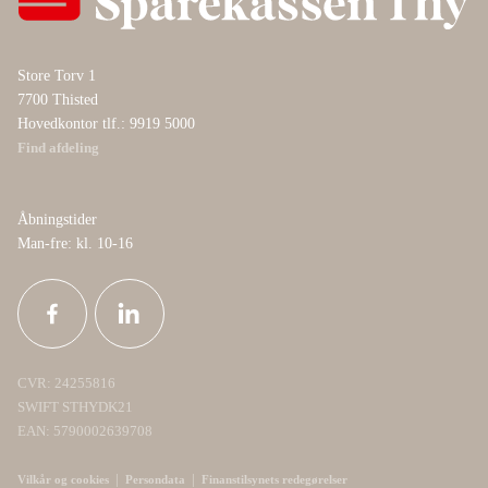
Store Torv 1
7700 Thisted
Hovedkontor tlf.: 9919 5000
Find afdeling
Åbningstider
Man-fre: kl. 10-16
CVR: 24255816
SWIFT STHYDK21
EAN: 5790002639708
|
|
Vilkår og cookies
Persondata
Finanstilsynets redegørelser