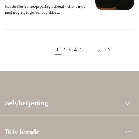
Har du fået børneopsparing udbetalt, eller sår du
med nogle penge, som du ikke ...
1
2
3
4
5
Selvbetjening
Bliv kunde