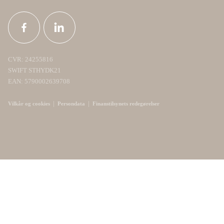
CVR: 24255816
SWIFT STHYDK21
EAN: 5790002639708
|
|
Vilkår og cookies
Persondata
Finanstilsynets redegørelser