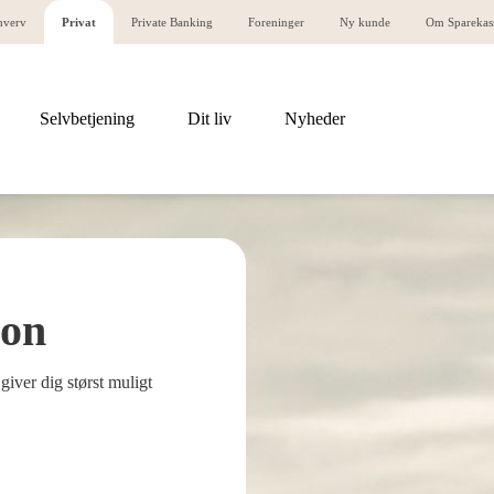
hverv
Privat
Private Banking
Foreninger
Ny kunde
Om Sparekas
Selvbetjening
Dit liv
Nyheder
ion
giver dig størst muligt