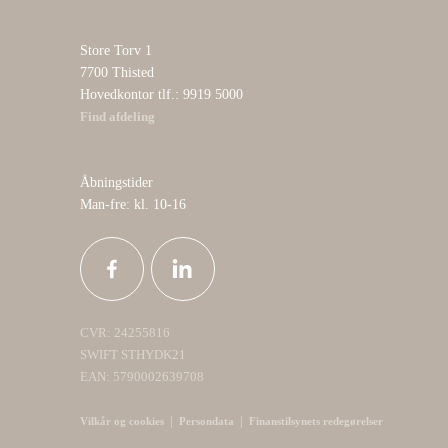
Store Torv 1
7700 Thisted
Hovedkontor tlf.: 9919 5000
Find afdeling
Åbningstider
Man-fre: kl. 10-16
CVR: 24255816
SWIFT STHYDK21
EAN: 5790002639708
|
|
Vilkår og cookies
Persondata
Finanstilsynets redegørelser