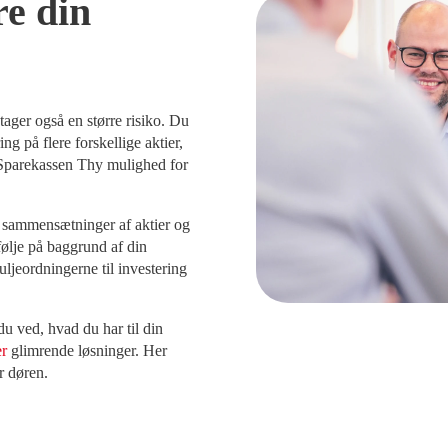
re din
tager også en større risiko. Du
ng på flere forskellige aktier,
 i Sparekassen Thy mulighed for
e sammensætninger af aktier og
efølje på baggrund af din
uljeordningerne til investering
u ved, hvad du har til din
er
glimrende løsninger. Her
r døren.