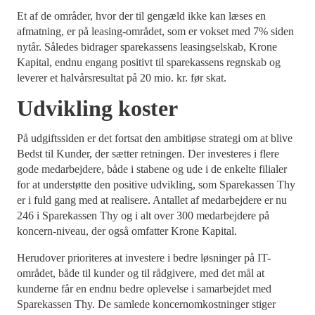
Et af de områder, hvor der til gengæld ikke kan læses en
afmatning, er på leasing-området, som er vokset med 7% siden
nytår. Således bidrager sparekassens leasingselskab, Krone
Kapital, endnu engang positivt til sparekassens regnskab og
leverer et halvårsresultat på 20 mio. kr. før skat.
Udvikling koster
På udgiftssiden er det fortsat den ambitiøse strategi om at blive
Bedst til Kunder, der sætter retningen. Der investeres i flere
gode medarbejdere, både i stabene og ude i de enkelte filialer
for at understøtte den positive udvikling, som Sparekassen Thy
er i fuld gang med at realisere. Antallet af medarbejdere er nu
246 i Sparekassen Thy og i alt over 300 medarbejdere på
koncern-niveau, der også omfatter Krone Kapital.
Herudover prioriteres at investere i bedre løsninger på IT-
området, både til kunder og til rådgivere, med det mål at
kunderne får en endnu bedre oplevelse i samarbejdet med
Sparekassen Thy. De samlede koncernomkostninger stiger