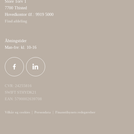
Store Torv 1
7700 Thisted
Hovedkontor tlf.: 9919 5000
Find afdeling
Åbningstider
Man-fre: kl. 10-16
CVR: 24255816
SWIFT STHYDK21
EAN: 5790002639708
|
|
Vilkår og cookies
Persondata
Finanstilsynets redegørelser