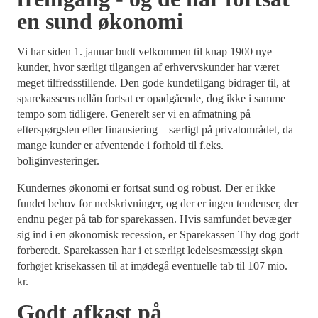
en sund økonomi
Vi har siden 1. januar budt velkommen til knap 1900 nye
kunder, hvor særligt tilgangen af erhvervskunder har været
meget tilfredsstillende. Den gode kundetilgang bidrager til, at
sparekassens udlån fortsat er opadgående, dog ikke i samme
tempo som tidligere. Generelt ser vi en afmatning på
efterspørgslen efter finansiering – særligt på privatområdet, da
mange kunder er afventende i forhold til f.eks.
boliginvesteringer.
Kundernes økonomi er fortsat sund og robust. Der er ikke
fundet behov for nedskrivninger, og der er ingen tendenser, der
endnu peger på tab for sparekassen. Hvis samfundet bevæger
sig ind i en økonomisk recession, er Sparekassen Thy dog godt
forberedt. Sparekassen har i et særligt ledelsesmæssigt skøn
forhøjet krisekassen til at imødegå eventuelle tab til 107 mio.
kr.
Godt afkast på