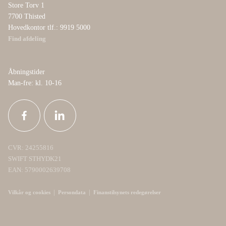
Store Torv 1
7700 Thisted
Hovedkontor tlf.: 9919 5000
Find afdeling
Åbningstider
Man-fre: kl. 10-16
CVR: 24255816
SWIFT STHYDK21
EAN: 5790002639708
|
|
Vilkår og cookies
Persondata
Finanstilsynets redegørelser