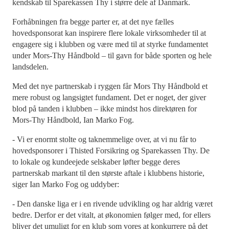
kendskab til Sparekassen Thy i større dele af Danmark.
Forhåbningen fra begge parter er, at det nye fælles
hovedsponsorat kan inspirere flere lokale virksomheder til at
engagere sig i klubben og være med til at styrke fundamentet
under Mors-Thy Håndbold – til gavn for både sporten og hele
landsdelen.
Med det nye partnerskab i ryggen får Mors Thy Håndbold et
mere robust og langsigtet fundament. Det er noget, der giver
blod på tanden i klubben – ikke mindst hos direktøren for
Mors-Thy Håndbold, Ian Marko Fog.
- Vi er enormt stolte og taknemmelige over, at vi nu får to
hovedsponsorer i Thisted Forsikring og Sparekassen Thy. De
to lokale og kundeejede selskaber løfter begge deres
partnerskab markant til den største aftale i klubbens historie,
siger Ian Marko Fog og uddyber:
- Den danske liga er i en rivende udvikling og har aldrig været
bedre. Derfor er det vitalt, at økonomien følger med, for ellers
bliver det umuligt for en klub som vores at konkurrere på det