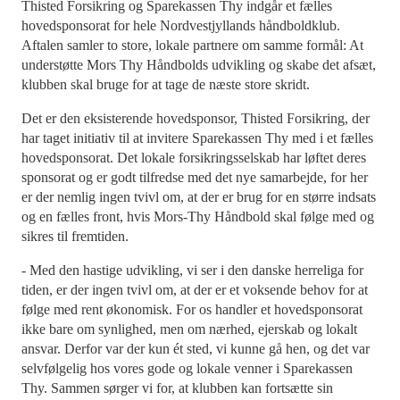
Thisted Forsikring og Sparekassen Thy indgår et fælles
hovedsponsorat for hele Nordvestjyllands håndboldklub.
Aftalen samler to store, lokale partnere om samme formål: At
understøtte Mors Thy Håndbolds udvikling og skabe det afsæt,
klubben skal bruge for at tage de næste store skridt.
Det er den eksisterende hovedsponsor, Thisted Forsikring, der
har taget initiativ til at invitere Sparekassen Thy med i et fælles
hovedsponsorat. Det lokale forsikringsselskab har løftet deres
sponsorat og er godt tilfredse med det nye samarbejde, for her
er der nemlig ingen tvivl om, at der er brug for en større indsats
og en fælles front, hvis Mors-Thy Håndbold skal følge med og
sikres til fremtiden.
- Med den hastige udvikling, vi ser i den danske herreliga for
tiden, er der ingen tvivl om, at der er et voksende behov for at
følge med rent økonomisk. For os handler et hovedsponsorat
ikke bare om synlighed, men om nærhed, ejerskab og lokalt
ansvar. Derfor var der kun ét sted, vi kunne gå hen, og det var
selvfølgelig hos vores gode og lokale venner i Sparekassen
Thy. Sammen sørger vi for, at klubben kan fortsætte sin