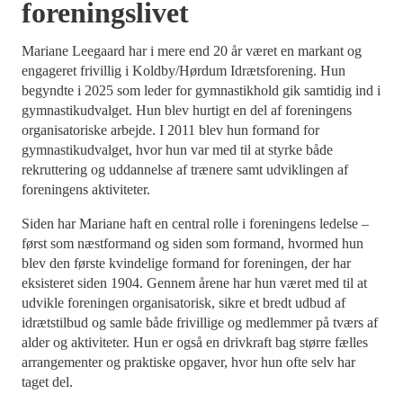
foreningslivet
Mariane Leegaard har i mere end 20 år været en markant og
engageret frivillig i Koldby/Hørdum Idrætsforening. Hun
begyndte i 2025 som leder for gymnastikhold gik samtidig ind i
gymnastikudvalget. Hun blev hurtigt en del af foreningens
organisatoriske arbejde. I 2011 blev hun formand for
gymnastikudvalget, hvor hun var med til at styrke både
rekruttering og uddannelse af trænere samt udviklingen af
foreningens aktiviteter.
Siden har Mariane haft en central rolle i foreningens ledelse –
først som næstformand og siden som formand, hvormed hun
blev den første kvindelige formand for foreningen, der har
eksisteret siden 1904. Gennem årene har hun været med til at
udvikle foreningen organisatorisk, sikre et bredt udbud af
idrætstilbud og samle både frivillige og medlemmer på tværs af
alder og aktiviteter. Hun er også en drivkraft bag større fælles
arrangementer og praktiske opgaver, hvor hun ofte selv har
taget del.