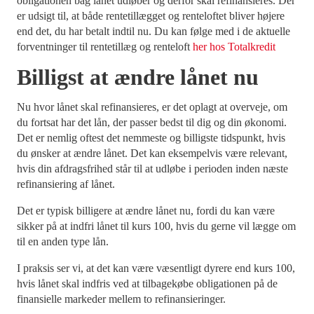
obligationen bag lånet udløber og derfor skal refinansieres. Der
er udsigt til, at både rentetillægget og renteloftet bliver højere
end det, du har betalt indtil nu. Du kan følge med i de aktuelle
forventninger til rentetillæg og renteloft
her hos Totalkredit
Billigst at ændre lånet nu
Nu hvor lånet skal refinansieres, er det oplagt at overveje, om
du fortsat har det lån, der passer bedst til dig og din økonomi.
Det er nemlig oftest det nemmeste og billigste tidspunkt, hvis
du ønsker at ændre lånet. Det kan eksempelvis være relevant,
hvis din afdragsfrihed står til at udløbe i perioden inden næste
refinansiering af lånet.
Det er typisk billigere at ændre lånet nu, fordi du kan være
sikker på at indfri lånet til kurs 100, hvis du gerne vil lægge om
til en anden type lån.
I praksis ser vi, at det kan være væsentligt dyrere end kurs 100,
hvis lånet skal indfris ved at tilbagekøbe obligationen på de
finansielle markeder mellem to refinansieringer.