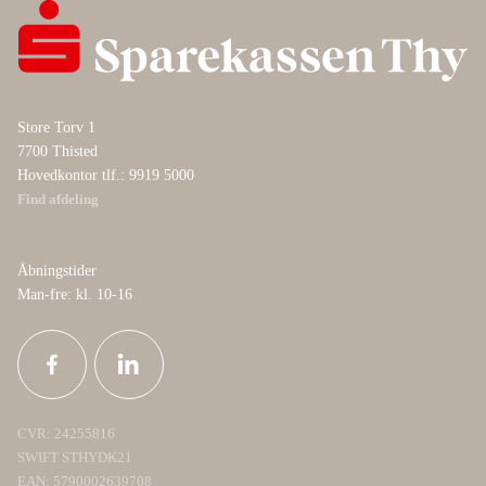
Store Torv 1
7700 Thisted
Hovedkontor tlf.: 9919 5000
Find afdeling
Åbningstider
Man-fre: kl. 10-16
CVR: 24255816
SWIFT STHYDK21
EAN: 5790002639708