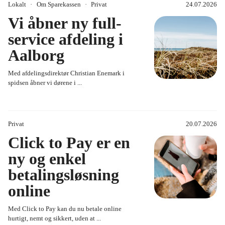
Priser og renter
Lokalt
Om Sparekassen
Privat
24.07.2026
Vi åbner ny full-
service afdeling i
Privat
Aalborg
Med afdelingsdirektør Christian Enemark i
Regnskab
spidsen åbner vi dørene i ...
Ungdom
Privat
20.07.2026
Click to Pay er en
Vidensartikler
ny og enkel
betalingsløsning
online
Med Click to Pay kan du nu betale online
hurtigt, nemt og sikkert, uden at ...