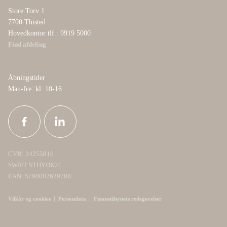
Store Torv 1
7700 Thisted
Hovedkontor tlf.: 9919 5000
Find afdeling
Åbningstider
Man-fre: kl. 10-16
CVR: 24255816
SWIFT STHYDK21
EAN: 5790002639708
|
|
Vilkår og cookies
Persondata
Finanstilsynets redegørelser