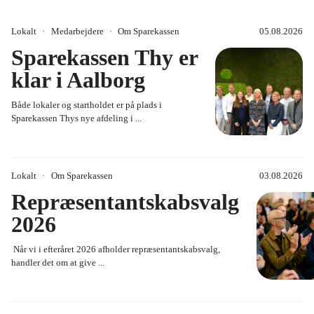
Investering
Lokalt
Medarbejdere
Om Sparekassen
05.08.2026
Sparekassen Thy er
Kundeoplevelser
klar i Aalborg
Både lokaler og startholdet er på plads i
Lokalt
Sparekassen Thys nye afdeling i ...
Medarbejdere
Lokalt
Om Sparekassen
03.08.2026
Repræsentantskabsvalg
Om Sparekassen
2026
Når vi i efteråret 2026 afholder repræsentantskabsvalg,
handler det om at give ...
Pension